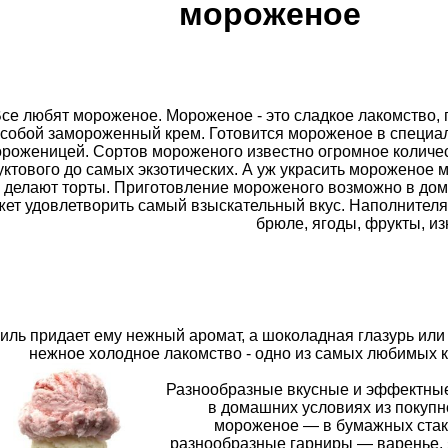
мороженое
се любят мороженое. Мороженое - это сладкое лакомство
собой замороженный крем. Готовится мороженое в специа
роженицей. Сортов мороженого известно огромное количест
ктового до самых экзотических. А уж украсить мороженое м
о делают торты. Приготовление мороженого возможно в до
ет удовлетворить самый взыскательный вкус. Наполнителя
брюле, ягоды, фрукты, из
иль придает ему нежный аромат, а шоколадная глазурь или
нежное холодное лакомство - одно из самых любимых ка
Разнообразные вкусные и эффектные
в домашних условиях из покуп
мороженое — в бумажных стака
разнообразные гарниры — варенье, я