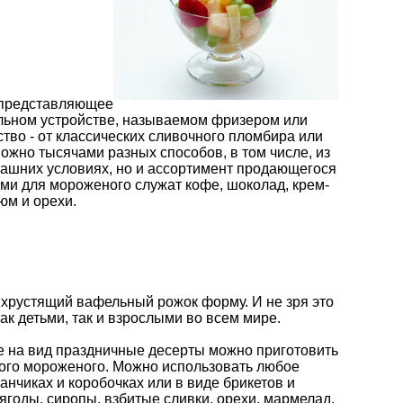
, представляющее
льном устройстве, называемом фризером или
во - от классических сливочного пломбира или
ожно тысячами разных способов, в том числе, из
машних условиях, но и ассортимент продающегося
ми для мороженого служат кофе, шоколад, крем-
юм и орехи.
 хрустящий вафельный рожок форму. И не зря это
к детьми, так и взрослыми во всем мире.
 на вид праздничные десерты можно приготовить
ного мороженого. Можно использовать любое
нчиках и коробочках или в виде брикетов и
годы, сиропы, взбитые сливки, орехи, мармелад,