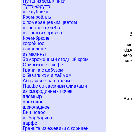
Пунш из земляники
Тутти-фрутти
из клубники
Крем-ройяль
с померанцевым цветом
из черного хлеба
из грецких орехов
В
Крем-брюле
кофейное
мо
сливочное
фру
из малины
нег
Замороженный ягодный крем
мож
Сливочное с кофе
Гранита с арбузом
с базиликом и лаймом
Абрузовое на палочке
Парфе со свежими сливками
из смородинных почек
пломбир
Ван
ореховое
шоколадное
Вишневое
из барбариса
парфе
Гранита из ежевики с корицей