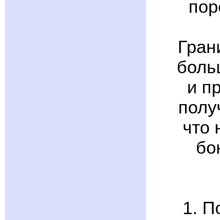
пор
Гран
боль
и п
полу
что 
бо
1. П