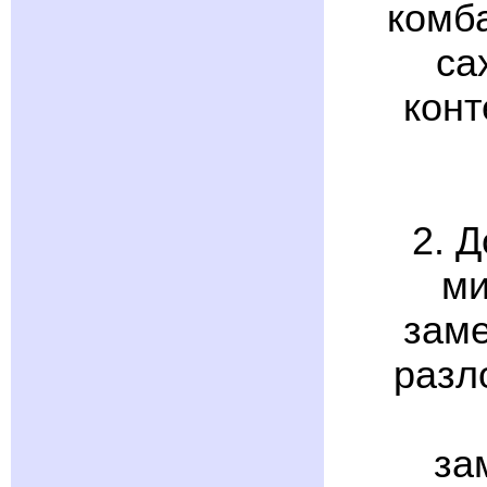
комба
са
конт
2. 
ми
заме
разл
за