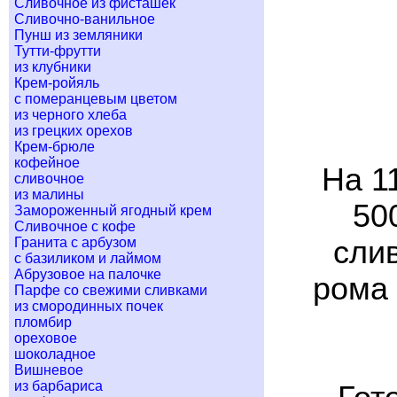
Сливочное из фисташек
Сливочно-ванильное
Пунш из земляники
Тутти-фрутти
из клубники
Крем-ройяль
с померанцевым цветом
из черного хлеба
из грецких орехов
Крем-брюле
кофейное
На 1
сливочное
из малины
50
Замороженный ягодный крем
Сливочное с кофе
Гранита с арбузом
слив
с базиликом и лаймом
Абрузовое на палочке
рома 
Парфе со свежими сливками
из смородинных почек
пломбир
ореховое
шоколадное
Вишневое
из барбариса