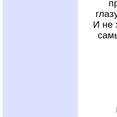
п
глаз
И не 
сам