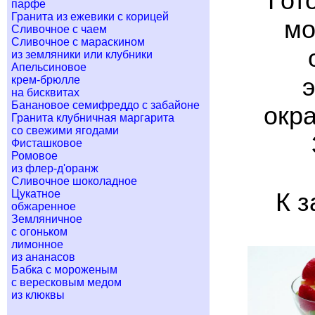
Гот
парфе
Гранита из ежевики с корицей
мо
Сливочное с чаем
Сливочное с мараскином
из земляники или клубники
Апельсиновое
крем-брюлле
на бисквитах
Банановое семифреддо с забайоне
окр
Гранита клубничная маргарита
со свежими ягодами
Фисташковое
Ромовое
из флер-д'оранж
Сливочное шоколадное
Цукатное
К з
обжаренное
Земляничное
с огоньком
лимонное
из ананасов
Бабка с мороженым
с вересковым медом
из клюквы