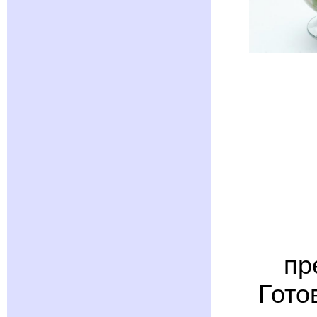
пр
Гото