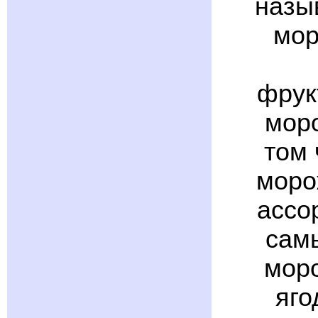
назы
мор
фрук
мор
том 
моро
ассо
сам
моро
яго