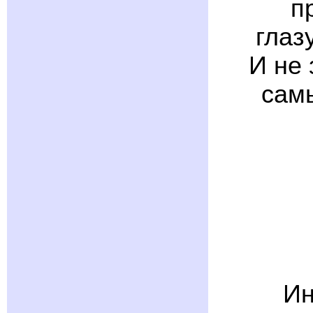
п
глаз
И не 
сам
Ин