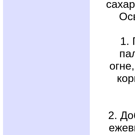
сахар
Ос
1.
па
огне
кор
2. Д
ежев