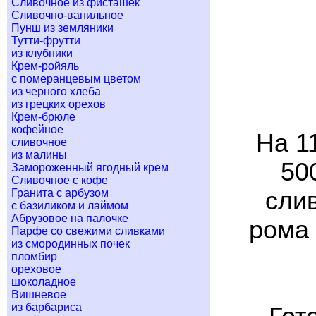
Сливочное из фисташек
Сливочно-ванильное
Пунш из земляники
Тутти-фрутти
из клубники
Крем-ройяль
с померанцевым цветом
из черного хлеба
из грецких орехов
Крем-брюле
кофейное
На 1
сливочное
из малины
50
Замороженный ягодный крем
Сливочное с кофе
Гранита с арбузом
слив
с базиликом и лаймом
Абрузовое на палочке
рома 
Парфе со свежими сливками
из смородинных почек
пломбир
ореховое
шоколадное
Вишневое
из барбариса