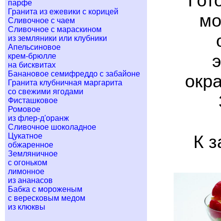
Гот
парфе
Гранита из ежевики с корицей
мо
Сливочное с чаем
Сливочное с мараскином
из земляники или клубники
Апельсиновое
крем-брюлле
на бисквитах
Банановое семифреддо с забайоне
окр
Гранита клубничная маргарита
со свежими ягодами
Фисташковое
Ромовое
из флер-д'оранж
Сливочное шоколадное
Цукатное
К з
обжаренное
Земляничное
с огоньком
лимонное
из ананасов
Бабка с мороженым
с вересковым медом
из клюквы