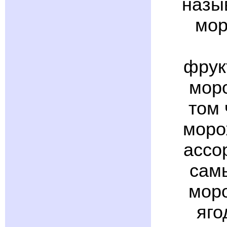
назы
мор
фрук
мор
том 
моро
ассо
сам
моро
яго