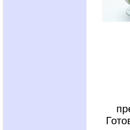
пр
Гото