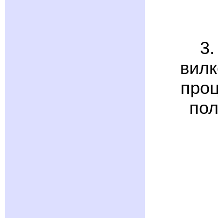
3.
вилк
проц
пол