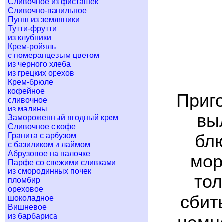
Сливочное из фисташек
Сливочно-ванильное
Пунш из земляники
Тутти-фрутти
из клубники
Крем-ройяль
с померанцевым цветом
из черного хлеба
из грецких орехов
Крем-брюле
кофейное
Приг
сливочное
из малины
вы
Замороженный ягодный крем
Сливочное с кофе
Гранита с арбузом
блю
с базиликом и лаймом
Абрузовое на палочке
мор
Парфе со свежими сливками
из смородинных почек
тол
пломбир
ореховое
сбит
шоколадное
Вишневое
из барбариса