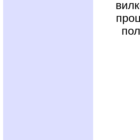
вилк
проц
пол