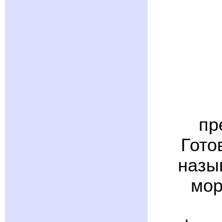
пр
Гото
назы
мор