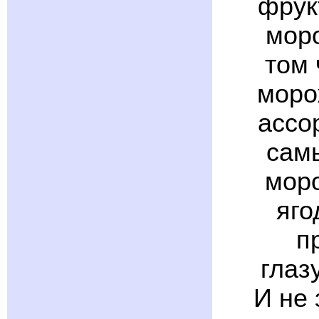
фрук
мор
том 
моро
ассо
сам
моро
яго
п
глаз
И не 