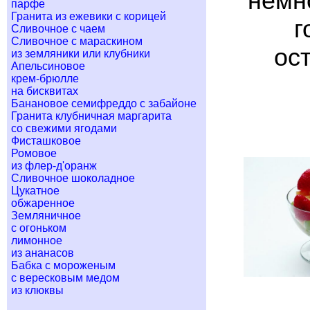
немн
парфе
Гранита из ежевики с корицей
г
Сливочное с чаем
Сливочное с мараскином
ос
из земляники или клубники
Апельсиновое
крем-брюлле
на бисквитах
Банановое семифреддо с забайоне
Гранита клубничная маргарита
со свежими ягодами
Фисташковое
Ромовое
из флер-д'оранж
Сливочное шоколадное
Цукатное
обжаренное
Земляничное
с огоньком
лимонное
из ананасов
Бабка с мороженым
с вересковым медом
из клюквы