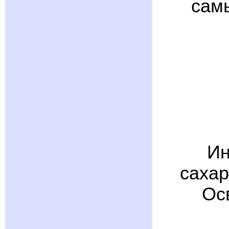
сам
Ин
сахар
Ос