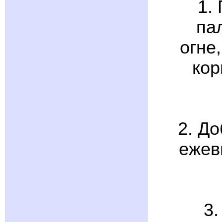
1.
па
огне
кор
2. Д
ежев
3.