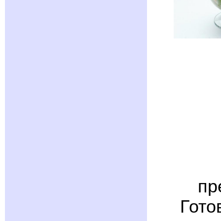
пр
Гото