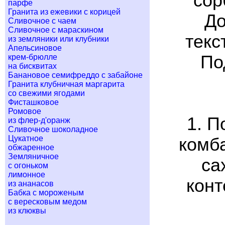
сор
парфе
Гранита из ежевики с корицей
До
Сливочное с чаем
Сливочное с мараскином
текс
из земляники или клубники
Апельсиновое
По
крем-брюлле
на бисквитах
Банановое семифреддо с забайоне
Гранита клубничная маргарита
со свежими ягодами
Фисташковое
Ромовое
1. П
из флер-д'оранж
Сливочное шоколадное
Цукатное
комба
обжаренное
Земляничное
са
с огоньком
лимонное
конт
из ананасов
Бабка с мороженым
с вересковым медом
из клюквы