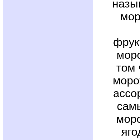
назы
мор
фрук
мор
том 
моро
ассо
сам
моро
яго