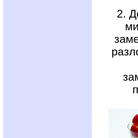
2. 
ми
заме
разл
за
п