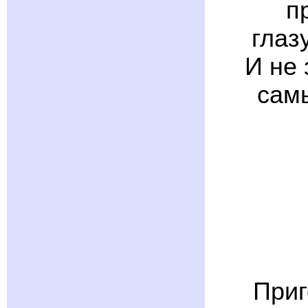
п
глаз
И не 
сам
Приг