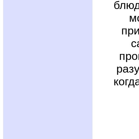
блюд
м
при
с
про
разу
когд