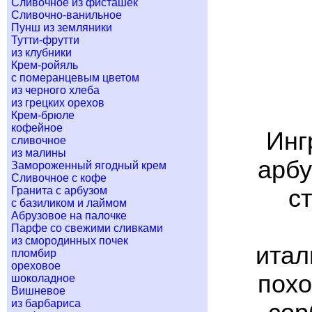
Сливочное из фисташек
Сливочно-ванильное
Пунш из земляники
Тутти-фрутти
из клубники
Крем-ройяль
с померанцевым цветом
из черного хлеба
из грецких орехов
Крем-брюле
кофейное
Инг
сливочное
из малины
арбу
Замороженный ягодный крем
Сливочное с кофе
Гранита с арбузом
с
с базиликом и лаймом
Абрузовое на палочке
Парфе со свежими сливками
из смородинных почек
итал
пломбир
ореховое
похо
шоколадное
Вишневое
из барбариса