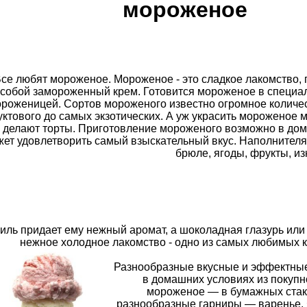
мороженое
се любят мороженое. Мороженое - это сладкое лакомство
собой замороженный крем. Готовится мороженое в специа
роженицей. Сортов мороженого известно огромное количест
ктового до самых экзотических. А уж украсить мороженое м
о делают торты. Приготовление мороженого возможно в до
ет удовлетворить самый взыскательный вкус. Наполнителя
брюле, ягоды, фрукты, из
иль придает ему нежный аромат, а шоколадная глазурь или
нежное холодное лакомство - одно из самых любимых ка
Разнообразные вкусные и эффектные
в домашних условиях из покуп
мороженое — в бумажных стака
разнообразные гарниры — варенье, я