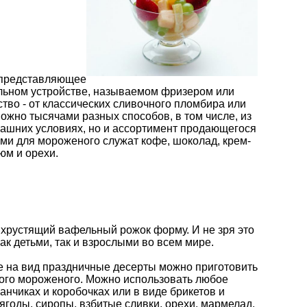
, представляющее
льном устройстве, называемом фризером или
во - от классических сливочного пломбира или
ожно тысячами разных способов, в том числе, из
машних условиях, но и ассортимент продающегося
ми для мороженого служат кофе, шоколад, крем-
юм и орехи.
 хрустящий вафельный рожок форму. И не зря это
к детьми, так и взрослыми во всем мире.
 на вид праздничные десерты можно приготовить
ного мороженого. Можно использовать любое
нчиках и коробочках или в виде брикетов и
годы, сиропы, взбитые сливки, орехи, мармелад,