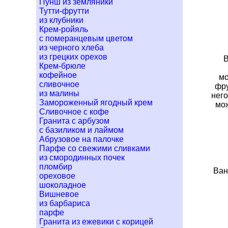
Пунш из земляники
Тутти-фрутти
из клубники
Крем-ройяль
с померанцевым цветом
из черного хлеба
из грецких орехов
В
Крем-брюле
кофейное
мо
сливочное
фру
из малины
нег
Замороженный ягодный крем
мож
Сливочное с кофе
Гранита с арбузом
с базиликом и лаймом
Абрузовое на палочке
Парфе со свежими сливками
из смородинных почек
пломбир
Ван
ореховое
шоколадное
Вишневое
из барбариса
парфе
Гранита из ежевики с корицей