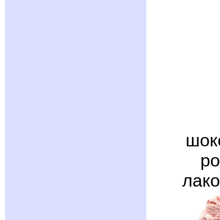
шок
ро
лако