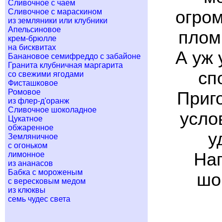
Сливочное с чаем
огром
Сливочное с мараскином
из земляники или клубники
Апельсиновое
плом
крем-брюлле
на бисквитах
А уж
Банановое семифреддо с забайоне
Гранита клубничная маргарита
сп
со свежими ягодами
Фисташковое
Ромовое
Приг
из флер-д'оранж
Сливочное шоколадное
усло
Цукатное
обжаренное
у
Земляничное
с огоньком
Нап
лимонное
из ананасов
Бабка с мороженым
шо
с вересковым медом
из клюквы
семь чудес света