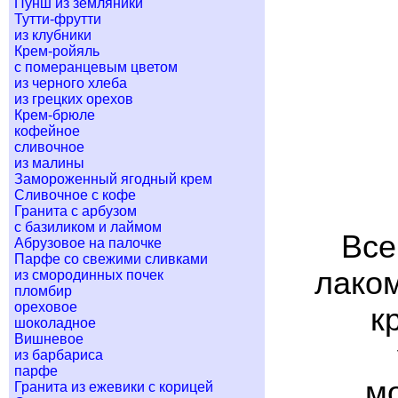
Пунш из земляники
Тутти-фрутти
из клубники
Крем-ройяль
с померанцевым цветом
из черного хлеба
из грецких орехов
Крем-брюле
кофейное
сливочное
из малины
Замороженный ягодный крем
Сливочное с кофе
Гранита с арбузом
с базиликом и лаймом
Все
Абрузовое на палочке
Парфе со свежими сливками
лако
из смородинных почек
пломбир
ореховое
к
шоколадное
Вишневое
из барбариса
парфе
м
Гранита из ежевики с корицей