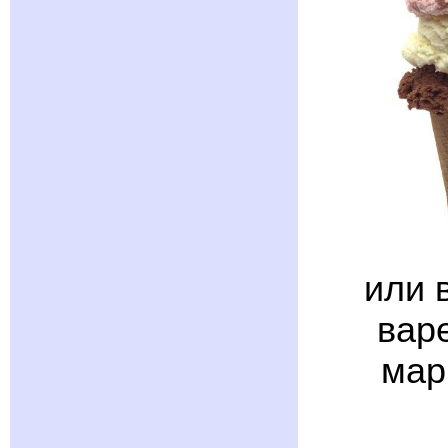
или 
варе
мар