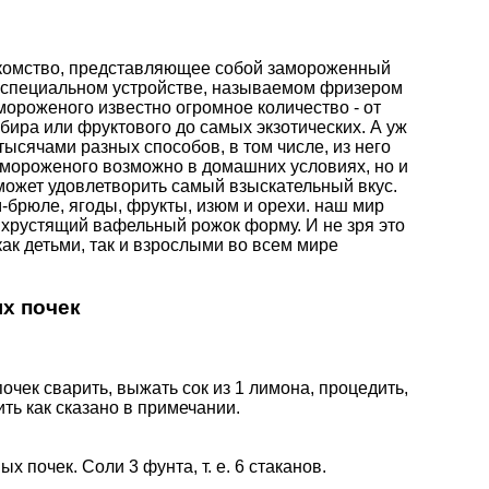
акомство, представляющее собой замороженный
в специальном устройстве, называемом фризером
ороженого известно огромное количество - от
бира или фруктового до самых экзотических. А уж
ысячами разных способов, в том числе, из него
 мороженого возможно в домашних условиях, но и
ожет удовлетворить самый взыскательный вкус.
-брюле, ягоды, фрукты, изюм и орехи.
наш мир
 хрустящий вафельный рожок форму. И не зря это
ак детьми, так и взрослыми во всем мире
х почек
почек сварить, выжать сок из 1 лимона, процедить,
ить как сказано в примечании.
х почек. Соли 3 фунта, т. е. 6 стаканов.