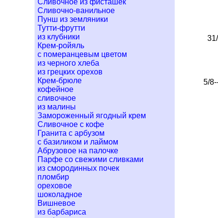
Сливочное из фисташек
Сливочно-ванильное
Пунш из земляники
Тутти-фрутти
из клубники
31
Крем-ройяль
с померанцевым цветом
из черного хлеба
из грецких орехов
Крем-брюле
5/8
кофейное
сливочное
из малины
Замороженный ягодный крем
Сливочное с кофе
Гранита с арбузом
с базиликом и лаймом
Абрузовое на палочке
Парфе со свежими сливками
из смородинных почек
пломбир
ореховое
шоколадное
Вишневое
из барбариса