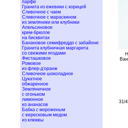
парфе
Гранита из ежевики с корицей
Сливочное с чаем
Сливочное с мараскином
из земляники или клубники
Апельсиновое
крем-брюлле
на бисквитах
Банановое семифреддо с забайоне
Гранита клубничная маргарита
со свежими ягодами
Н
Фисташковое
Ван
Ромовое
из флер-д'оранж
Сливочное шоколадное
Цукатное
обжаренное
Земляничное
с огоньком
лимонное
31/4
из ананасов
Бабка с мороженым
с вересковым медом
из клюквы