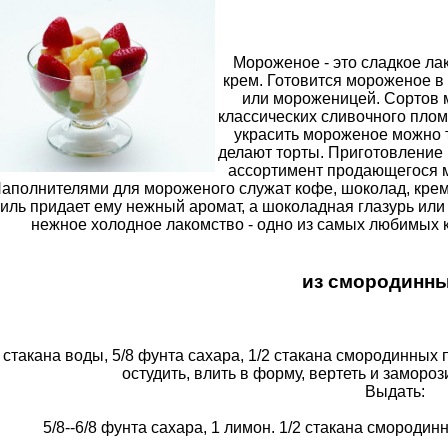
Мороженое - это сладкое л
крем. Готовится мороженое 
или мороженицей. Сортов м
классических сливочного плом
украсить мороженое можно т
делают торты. Приготовление
ассортимент продающегося м
аполнителями для мороженого служат кофе, шоколад, крем
иль придает ему нежный аромат, а шоколадная глазурь или
нежное холодное лакомство - одно из самых любимых к
из смородинны
 стакана воды, 5/8 фунта сахара, 1/2 стакана смородинных 
остудить, влить в форму, вертеть и замороз
Выдать:
5/8--6/8 фунта сахара, 1 лимон. 1/2 стакана смородинны