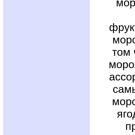
мор
фрук
мор
том 
моро
ассо
сам
моро
яго
п