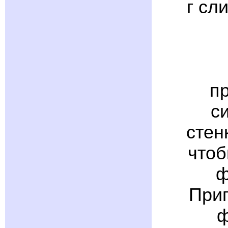
г сл
п
с
стен
чтоб
ф
Приг
ф