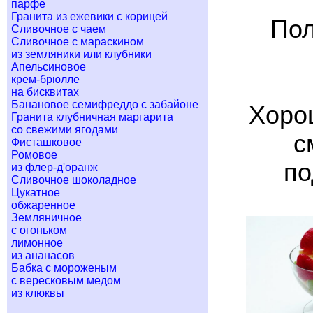
парфе
Гранита из ежевики с корицей
Пол
Сливочное с чаем
Сливочное с мараскином
из земляники или клубники
Апельсиновое
крем-брюлле
на бисквитах
Банановое семифреддо с забайоне
Хоро
Гранита клубничная маргарита
со свежими ягодами
с
Фисташковое
Ромовое
по
из флер-д'оранж
Сливочное шоколадное
Цукатное
обжаренное
Земляничное
с огоньком
лимонное
из ананасов
Бабка с мороженым
с вересковым медом
из клюквы