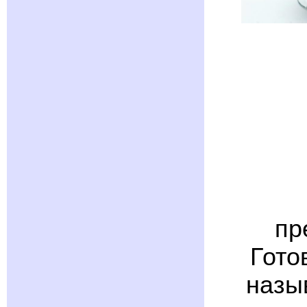
пр
Гото
назы