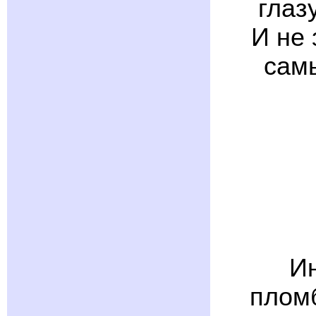
глаз
И не 
сам
Ин
пломб