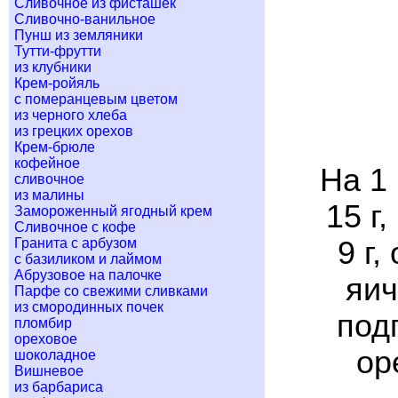
Сливочное из фисташек
Сливочно-ванильное
Пунш из земляники
Тутти-фрутти
из клубники
Крем-ройяль
с померанцевым цветом
из черного хлеба
из грецких орехов
Крем-брюле
кофейное
На 1 
сливочное
из малины
15 г,
Замороженный ягодный крем
Сливочное с кофе
Гранита с арбузом
9 г,
с базиликом и лаймом
Абрузовое на палочке
яич
Парфе со свежими сливками
из смородинных почек
под
пломбир
ореховое
ор
шоколадное
Вишневое
из барбариса