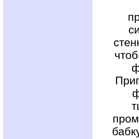
п
с
стен
чтоб
ф
Приг
ф
т
пром
бабк