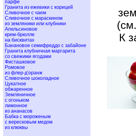
парфе
Гранита из ежевики с корицей
зем
Сливочное с чаем
Сливочное с мараскином
(см
из земляники или клубники
Апельсиновое
К з
крем-брюлле
на бисквитах
Банановое семифреддо с забайоне
Гранита клубничная маргарита
со свежими ягодами
Фисташковое
Ромовое
из флер-д'оранж
Сливочное шоколадное
Цукатное
обжаренное
Земляничное
с огоньком
лимонное
из ананасов
Бабка с мороженым
с вересковым медом
из клюквы