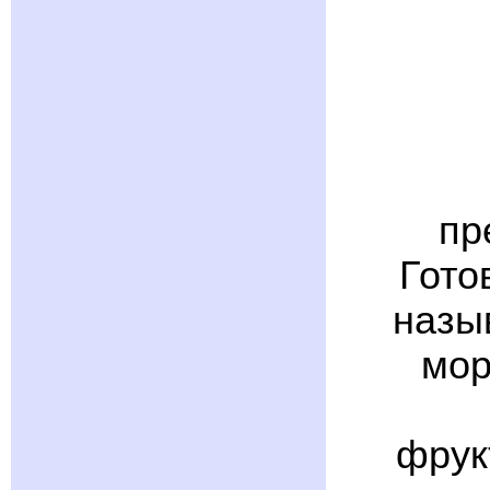
пр
Гото
назы
мор
фрук