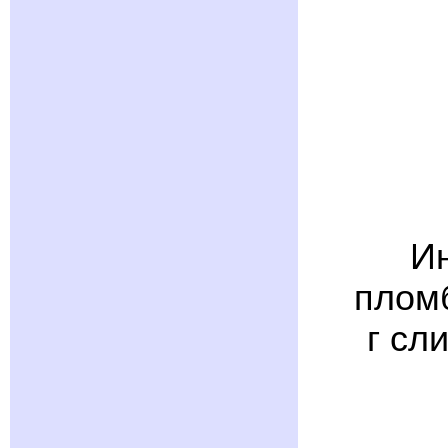
Ин
пломб
г сл