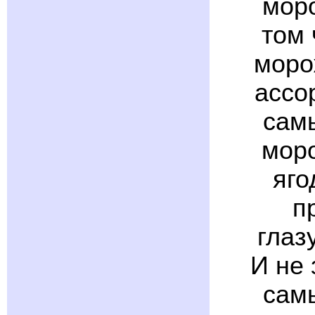
мор
том 
моро
ассо
сам
моро
яго
п
глаз
И не 
сам