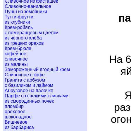
Сливочное из фисташек
Сливочно-ванильное
Пунш из земляники
п
Тутти-фрутти
из клубники
Крем-ройяль
с померанцевым цветом
из черного хлеба
из грецких орехов
Крем-брюле
кофейное
На 6
сливочное
из малины
яй
Замороженный ягодный крем
Сливочное с кофе
Гранита с арбузом
с базиликом и лаймом
Абрузовое на палочке
Я
Парфе со свежими сливками
из смородинных почек
раз
пломбир
ореховое
огон
шоколадное
Вишневое
из барбариса