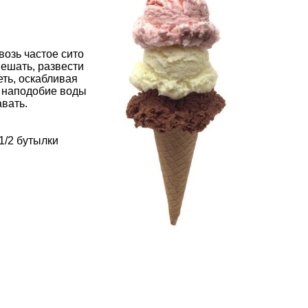
возь частое сито
мешать, развести
еть, оскабливая
о наподобие воды
авать.
 1/2 бутылки