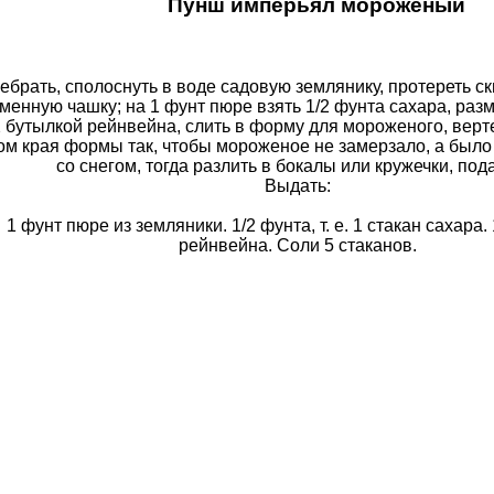
Пунш имперьял мороженый
ебрать, сполоснуть в воде садовую землянику, протереть ск
аменную чашку; на 1 фунт пюре взять 1/2 фунта сахара, раз
2 бутылкой рейнвейна, слить в форму для мороженого, верт
ом края формы так, чтобы мороженое не замерзало, а был
со снегом, тогда разлить в бокалы или кружечки, под
Выдать:
1 фунт пюре из земляники. 1/2 фунта, т. е. 1 стакан сахара.
рейнвейна. Соли 5 стаканов.