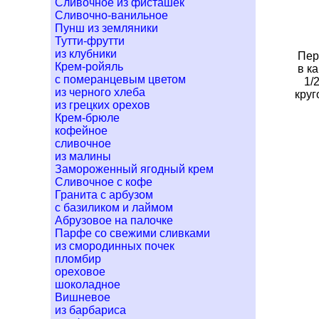
Сливочное из фисташек
Сливочно-ванильное
Пунш из земляники
Тутти-фрутти
из клубники
Пер
Крем-ройяль
в к
с померанцевым цветом
1/
из черного хлеба
круг
из грецких орехов
Крем-брюле
кофейное
сливочное
из малины
Замороженный ягодный крем
Сливочное с кофе
Гранита с арбузом
с базиликом и лаймом
Абрузовое на палочке
Парфе со свежими сливками
из смородинных почек
пломбир
ореховое
шоколадное
Вишневое
из барбариса