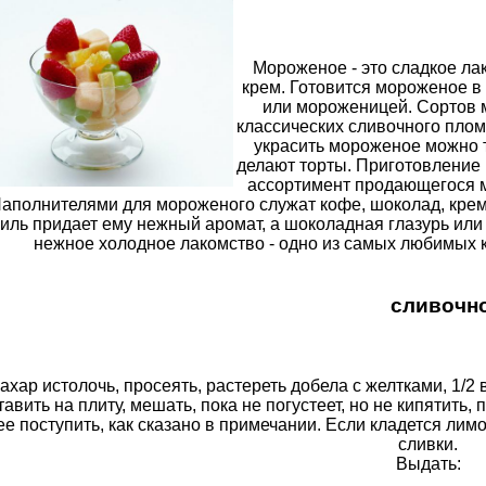
Мороженое - это сладкое л
крем. Готовится мороженое 
или мороженицей. Сортов м
классических сливочного плом
украсить мороженое можно т
делают торты. Приготовление
ассортимент продающегося м
аполнителями для мороженого служат кофе, шоколад, крем
иль придает ему нежный аромат, а шоколадная глазурь или
нежное холодное лакомство - одно из самых любимых к
сливочн
ахар истолочь, просеять, растереть добела с желтками, 1/2
тавить на плиту, мешать, пока не погустеет, но не кипятить,
ее поступить, как сказано в примечании. Если кладется лим
сливки.
Выдать: