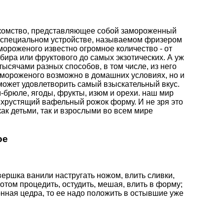
акомство, представляющее собой замороженный
в специальном устройстве, называемом фризером
ороженого известно огромное количество - от
бира или фруктового до самых экзотических. А уж
ысячами разных способов, в том числе, из него
 мороженого возможно в домашних условиях, но и
ожет удовлетворить самый взыскательный вкус.
-брюле, ягоды, фрукты, изюм и орехи.
наш мир
 хрустящий вафельный рожок форму. И не зря это
ак детьми, так и взрослыми во всем мире
ое
 вершка ванили настругать ножом, влить сливки,
 потом процедить, остудить, мешая, влить в форму;
онная цедра, то ее надо положить в остывшие уже