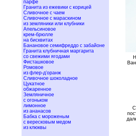
парфе
Гранита из ежевики с корицей
Сливочное с чаем
Сливочное с мараскином
из земляники или клубники
Апельсиновое
крем-брюлле
на бисквитах
Банановое семифреддо с забайоне
Гранита клубничная маргарита
со свежими ягодами
Н
Фисташковое
Ван
Ромовое
из флер-д'оранж
Сливочное шоколадное
Цукатное
обжаренное
Земляничное
с огоньком
лимонное
С
из ананасов
пос
Бабка с мороженым
дал
с вересковым медом
из клюквы