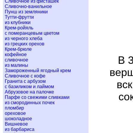
Сливочное из фисташек
Сливочно-ванильное
Пунш из земляники
Тутти-фрутти
из клубники
Крем-ройяль
с померанцевым цветом
из черного хлеба
из грецких орехов
Крем-брюле
кофейное
В 
сливочное
из малины
верш
Замороженный ягодный крем
Сливочное с кофе
Гранита с арбузом
вск
с базиликом и лаймом
Абрузовое на палочке
со
Парфе со свежими сливками
из смородинных почек
пломбир
ореховое
шоколадное
Вишневое
из барбариса