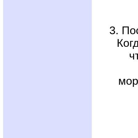
3. По
Ког
ч
мор