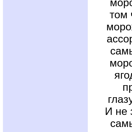
мор
том 
моро
ассо
сам
моро
яго
п
глаз
И не 
сам