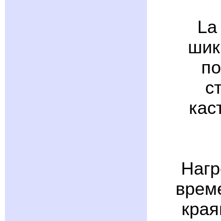
La
шик
по
с
кас
Нагр
врем
края