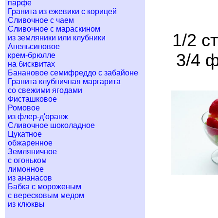
парфе
Гранита из ежевики с корицей
Сливочное с чаем
Сливочное с мараскином
1/2 с
из земляники или клубники
Апельсиновое
3/4 ф
крем-брюлле
на бисквитах
Банановое семифреддо с забайоне
Гранита клубничная маргарита
со свежими ягодами
Фисташковое
Ромовое
из флер-д'оранж
Сливочное шоколадное
Цукатное
обжаренное
Земляничное
с огоньком
лимонное
из ананасов
Бабка с мороженым
с вересковым медом
из клюквы