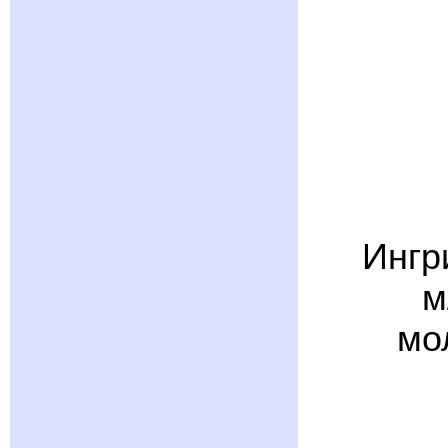
Ингр
м
мо