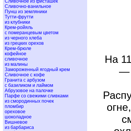
Сливочное из фисташек
Сливочно-ванильное
Пунш из земляники
Тутти-фрутти
из клубники
Крем-ройяль
с померанцевым цветом
из черного хлеба
из грецких орехов
Крем-брюле
кофейное
На 11
сливочное
из малины
— 
Замороженный ягодный крем
Сливочное с кофе
Гранита с арбузом
с базиликом и лаймом
Абрузовое на палочке
Распу
Парфе со свежими сливками
из смородинных почек
огне
пломбир
ореховое
с
шоколадное
Вишневое
из барбариса