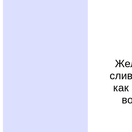
Жел
слив
как
во