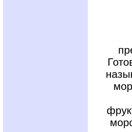
пр
Гото
назы
мор
фрук
мор