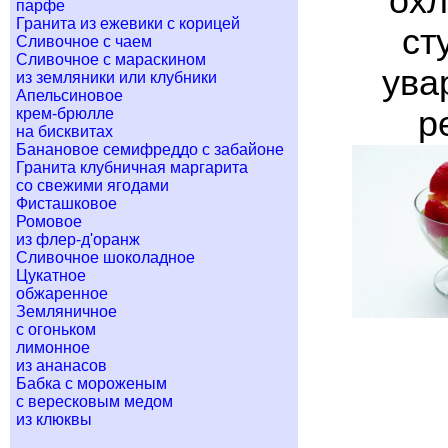
охл
парфе
Гранита из ежевики с корицей
ст
Сливочное с чаем
Сливочное с мараскином
ува
из земляники или клубники
Апельсиновое
р
крем-брюлле
на бисквитах
Банановое семифреддо с забайоне
Гранита клубничная маргарита
со свежими ягодами
Фисташковое
Ромовое
из флер-д'оранж
Сливочное шоколадное
Цукатное
обжаренное
Земляничное
с огоньком
лимонное
из ананасов
Бабка с мороженым
с вересковым медом
из клюквы