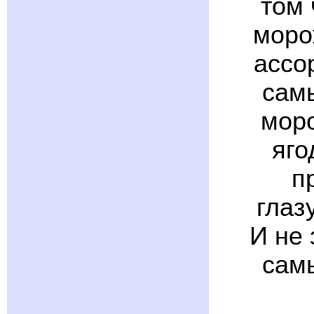
том 
моро
ассо
сам
моро
яго
п
глаз
И не 
сам