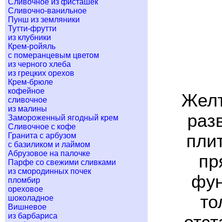
Сливочное из фисташек
Сливочно-ванильное
Пунш из земляники
Тутти-фрутти
из клубники
Крем-ройяль
с померанцевым цветом
из черного хлеба
из грецких орехов
Крем-брюле
кофейное
Желт
сливочное
из малины
раз
Замороженный ягодный крем
Сливочное с кофе
Гранита с арбузом
плит
с базиликом и лаймом
Абрузовое на палочке
пр
Парфе со свежими сливками
из смородинных почек
фун
пломбир
ореховое
то
шоколадное
Вишневое
из барбариса