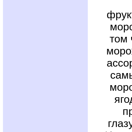
фрук
мор
том 
моро
ассо
сам
моро
яго
п
глаз