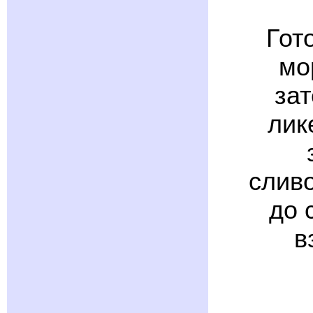
Гот
мо
за
лик
слив
до 
в