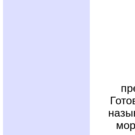
пр
Гото
назы
мор