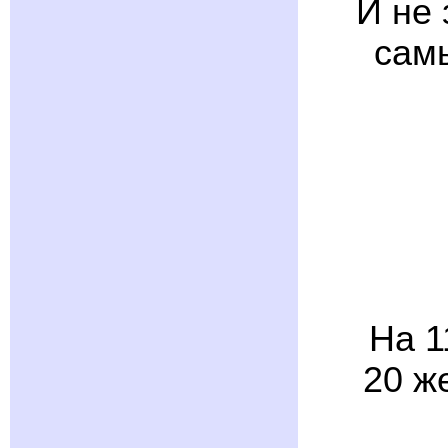
И не 
сам
На 1
20 ж