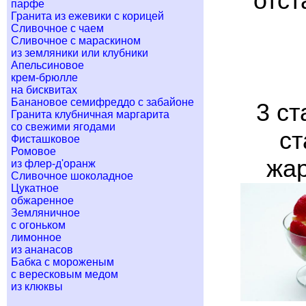
отст
парфе
Гранита из ежевики с корицей
Сливочное с чаем
Сливочное с мараскином
из земляники или клубники
Апельсиновое
крем-брюлле
на бисквитах
Банановое семифреддо с забайоне
3 ст
Гранита клубничная маргарита
со свежими ягодами
ст
Фисташковое
Ромовое
жар
из флер-д'оранж
Сливочное шоколадное
Цукатное
обжаренное
Земляничное
с огоньком
лимонное
из ананасов
Бабка с мороженым
с вересковым медом
из клюквы