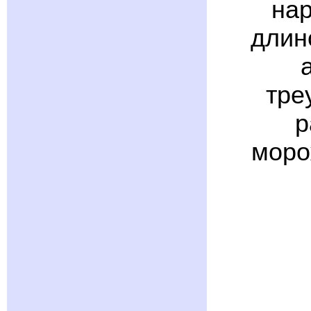
нар
длин
тре
р
моро