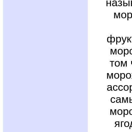
назы
мор
фрук
мор
том 
моро
ассо
сам
моро
яго