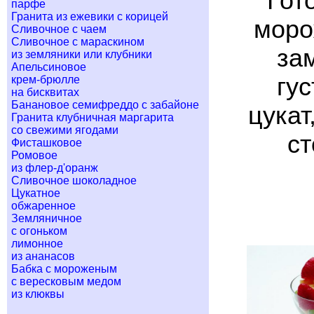
Гот
парфе
Гранита из ежевики с корицей
моро
Сливочное с чаем
Сливочное с мараскином
за
из земляники или клубники
Апельсиновое
гу
крем-брюлле
на бисквитах
Банановое семифреддо с забайоне
цукат
Гранита клубничная маргарита
со свежими ягодами
ст
Фисташковое
Ромовое
из флер-д'оранж
Сливочное шоколадное
Цукатное
обжаренное
Земляничное
с огоньком
лимонное
из ананасов
Бабка с мороженым
с вересковым медом
из клюквы