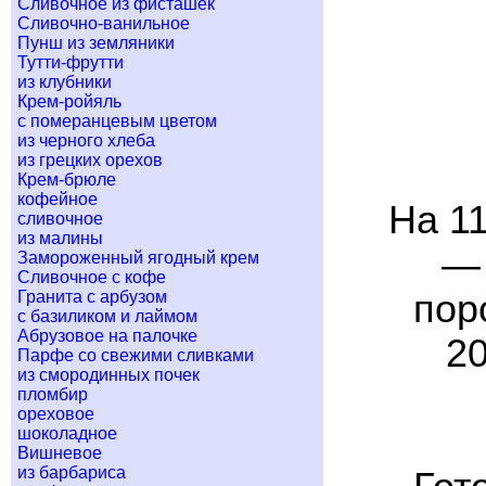
Сливочное из фисташек
Сливочно-ванильное
Пунш из земляники
Тутти-фрутти
из клубники
Крем-ройяль
с померанцевым цветом
из черного хлеба
из грецких орехов
Крем-брюле
кофейное
На 11
сливочное
из малины
— 
Замороженный ягодный крем
Сливочное с кофе
Гранита с арбузом
пор
с базиликом и лаймом
Абрузовое на палочке
20
Парфе со свежими сливками
из смородинных почек
пломбир
ореховое
шоколадное
Вишневое
из барбариса