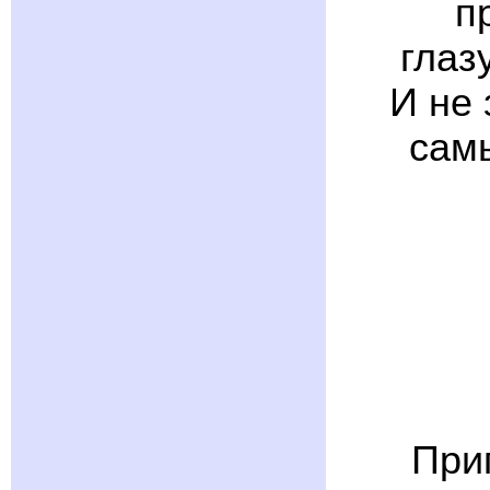
п
глаз
И не 
сам
Приг