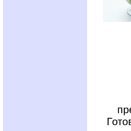
пр
Гото